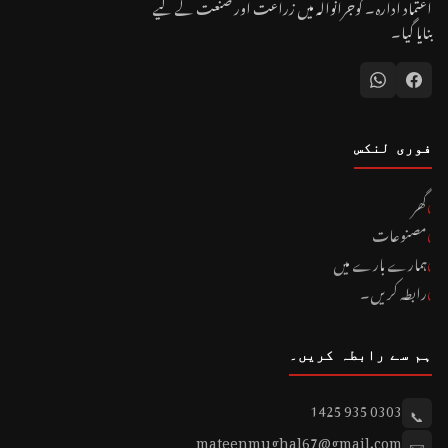
اعتماد ادارہ۔ گوجرانوالہ میں زراعت اور صنعت کے لیے
بنایا گیا۔
فوری لنکس
گھر
مصنوعات
ہمارے بارے میں
رابطہ کریں۔
ہم سے رابطہ کریں۔
0303 935 1425
📞
mateenmughal67@gmail.com
✉️