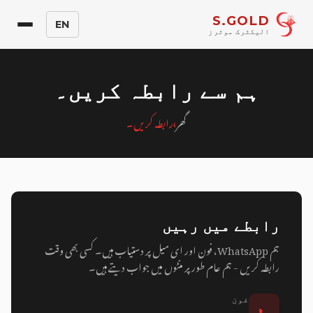
S.GOLD
EN
الیکٹرک موٹرز
ہم سے رابطہ کریں۔
گھر
›
رابطہ کریں۔
رابطے میں رہیں
ہم WhatsApp، فون اور ای میل پر دستیاب ہیں۔ کسی بھی وقت
رابطہ کریں - ہم عام طور پر منٹوں میں جواب دیتے ہیں۔
📞
فون