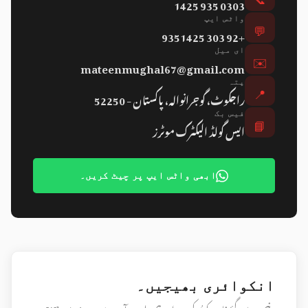
0303 935 1425
💬
واٹس ایپ
+92 303 9351425
✉️
ای میل
mateenmughal67@gmail.com
📍
پتہ
راجکوٹ، گوجرانوالہ، پاکستان - 52250
📘
فیس بک
ایس گولڈ الیکٹرک موٹرز
ابھی واٹس ایپ پر چیٹ کریں۔
انکوائری بھیجیں۔