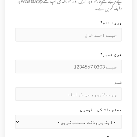
نیچے دیے گئے فارم کو پُر کریں اور ہم جلد ہی آپ سے WhatsApp پر
رابطہ کریں گے۔
پورا نام*
فون نمبر*
شہر
مصنوعات کی دلچسپی