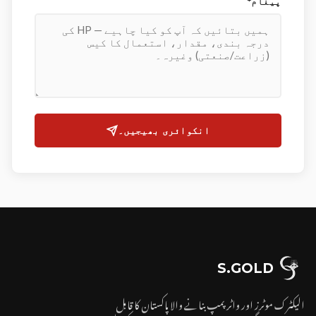
پیغام*
انکوائری بھیجیں۔
S.GOLD
الیکٹرک موٹرز اور واٹر پمپ بنانے والا پاکستان کا قابل